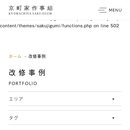
Warning
: Undefined variable $paged in
/home/xb191128/sakujigumi.com/public_html/sys/wp-
content/themes/sakujigumi/functions.php
on line
502
https://www.traditionrolex.com/3
ホーム
改修事例
改修事例
PORTFOLIO
エリア
タグ