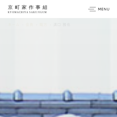
https://www.traditionrolex.com/3
ホーム
会員
職方
溝口 雅也